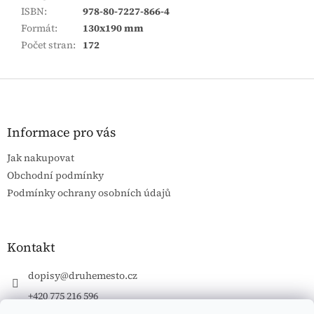
ISBN
:
978-80-7227-866-4
Formát
:
130x190 mm
Počet stran
:
172
Z
á
p
a
Informace pro vás
t
Jak nakupovat
í
Obchodní podmínky
Podmínky ochrany osobních údajů
Kontakt
dopisy
@
druhemesto.cz
+420 775 216 596