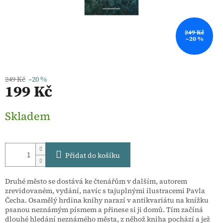
249 Kč
–20 %
249 Kč
–20 %
199 Kč
Měrná
Skladem
cena:
Přidat do košíku
Druhé město se dostává ke čtenářům v dalším, autorem
zrevidovaném, vydání, navíc s tajuplnými ilustracemi Pavla
Čecha. Osamělý hrdina knihy narazí v antikvariátu na knížku
psanou neznámým písmem a přinese si ji domů. Tím začíná
dlouhé hledání neznámého města, z něhož kniha pochází a jež