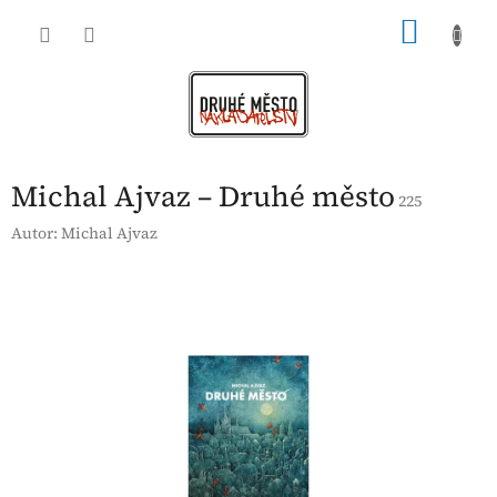
Přejít
NÁKU
na
obsah
KOŠÍK
Michal Ajvaz – Druhé město
225
Autor:
Michal Ajvaz