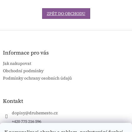
ZPĚT DO OBCHODU
Z
á
p
a
Informace pro vás
t
Jak nakupovat
í
Obchodní podmínky
Podmínky ochrany osobních údajů
Kontakt
dopisy
@
druhemesto.cz
+420 775 216 596