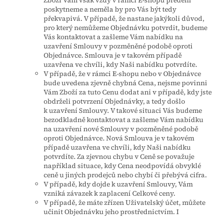
poskytneme a neměla by pro Vás být tedy
překvapivá. V případě, že nastane jakýkoli důvod,
pro který nemůžeme Objednávku potvrdit, budeme
Vás kontaktovat a zašleme Vám nabídku na
uzavření Smlouvy v pozměněné podobě oproti
Objednávce. Smlouva je v takovém případě
uzavřena ve chvíli, kdy Naši nabídku potvrdíte.
V případě, že v rámci E-shopu nebo v Objednávce
bude uvedena zjevně chybná Cena, nejsme povinni
Vám Zboží za tuto Cenu dodat ani v případě, kdy jste
obdrželi potvrzení Objednávky, a tedy došlo
k uzavření Smlouvy. V takové situaci Vás budeme
bezodkladně kontaktovat a zašleme Vám nabídku
na uzavření nové Smlouvy v pozměněné podobě
oproti Objednávce. Nová Smlouva je v takovém
případě uzavřena ve chvíli, kdy Naši nabídku
potvrdíte. Za zjevnou chybu v Ceně se považuje
například situace, kdy Cena neodpovídá obvyklé
ceně u jiných prodejců nebo chybí či přebývá cifra.
V případě, kdy dojde k uzavření Smlouvy, Vám
vzniká závazek k zaplacení Celkové ceny.
V případě, že máte zřízen Uživatelský účet, můžete
učinit Objednávku jeho prostřednictvím. I