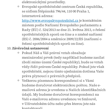
elektronickými prostředky.
Evropské spotřebitelské centrum Česká republika,
se sídlem Štěpánská 796/44, 110 00 Praha 1,
internetová adresa:
http://www.evropskyspotrebitel.cz
je kontaktním
místem podle Nařízení Evropského parlamentu a
Rady (EU) č. 524/2013 ze dne 21. května 2013, o řešení
spotřebitelských sporů on-line a o změně nařízení
(ES) č. 2006/2004 a směrnice 2009/22/ES (nařízení o
řešení spotřebitelských sporů on-line).
Závěrečná ustanovení
Pokud Náš a Váš právní vztah obsahuje
mezinárodní prvek (tedy například budeme zasílat
zboží mimo území České republiky), bude se vztah
vždy řídit právem České republiky. Pokud jste však
spotřebitelé, nejsou tímto ujednáním dotčena Vaše
práva plynoucí z právních předpisů.
Veškerou písemnou korespondenci si s Vámi
budeme doručovat elektronickou poštou. Naše e-
mailová adresa je uvedena u Našich identifikačních
údajů. My budeme doručovat korespondenci na
Vaši e-mailovou adresu uvedenou ve Smlouvě,
v Uživatelském účtu nebo přes kterou jste nás
kontaktovali.