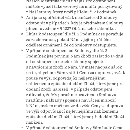
Našich identifikačních údajů). Pro odstoupení
můžete využít také vzorový formulář poskytovaný
z Naší strany, který tvoří přílohu č. 2 Podmínek.
Ani jako spotřebitel však nemůžete od Smlouvy
odstoupit v případech, kdy je předmětem Smlouvy
plnění uvedené v § 1837 Občanského zákoníku.
Lhůta k odstoupení dle čl. 2 Podmínek se považuje
za zachovanou, pokud Nám v jejím průběhu
odešlete oznámení, že od Smlouvy odstupujete.
V případě odstoupení od Smlouvy dle čl. 2
Podmínek jste povinní Nám Zboží zaslat do 14 dnů
od odstoupení a nesete náklady spojené
s navrácením zboží k Nám. Vy máte naopak nárok
na to, abychom Vám vrátili Cenu za dopravu, avšak
pouze ve výši odpovídající nejlevnějšímu
nabízenému způsobu dodání Zboží, který jsme pro
dodání Zboží nabízeli. V případě odstoupení
z důvodu, že My porušíme uzavřenou Smlouvu,
hradíme i náklady spojené s navrácením zboží
k Nám, ovšem opět pouze do výše Ceny za dopravu
ve výši odpovídající nejlevnějšímu nabízenému
způsobu dodání Zboží, který jsme při dodání Zboží
nabízeli.
V případě odstoupení od Smlouvy Vám bude Cena