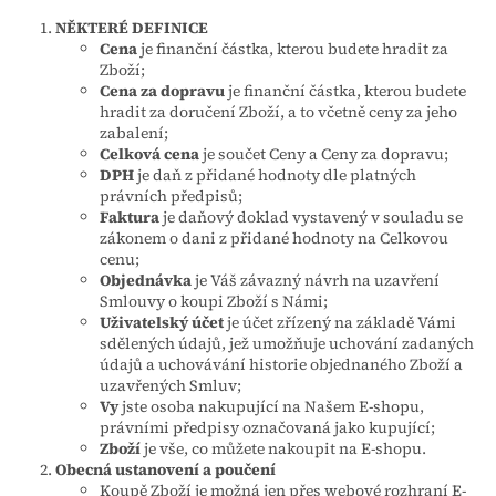
NĚKTERÉ DEFINICE
Cena
je finanční částka, kterou budete hradit za
Zboží;
Cena za dopravu
je finanční částka, kterou budete
hradit za doručení Zboží, a to včetně ceny za jeho
zabalení;
Celková cena
je součet Ceny a Ceny za dopravu;
DPH
je daň z přidané hodnoty dle platných
právních předpisů;
Faktura
je daňový doklad vystavený v souladu se
zákonem o dani z přidané hodnoty na Celkovou
cenu;
Objednávka
je Váš závazný návrh na uzavření
Smlouvy o koupi Zboží s Námi;
Uživatelský účet
je účet zřízený na základě Vámi
sdělených údajů, jež umožňuje uchování zadaných
údajů a uchovávání historie objednaného Zboží a
uzavřených Smluv;
Vy
jste osoba nakupující na Našem E-shopu,
právními předpisy označovaná jako kupující;
Zboží
je vše, co můžete nakoupit na E-shopu.
Obecná ustanovení a poučení
Koupě Zboží je možná jen přes webové rozhraní E-