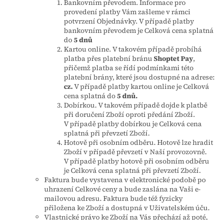
Bankovním převodem. Informace pro
provedení platby Vám zašleme v rámci
potvrzení Objednávky. V případě platby
bankovním převodem je Celková cena splatná
do
5 dnů
Kartou online. V takovém případě probíhá
platba přes platební bránu
Shoptet Pay
,
přičemž platba se řídí podmínkami této
platební brány, které jsou dostupné na adrese:
cz.
V případě platby kartou online je Celková
cena splatná do
5 dnů.
Dobírkou. V takovém případě dojde k platbě
při doručení Zboží oproti předání Zboží.
V případě platby dobírkou je Celková cena
splatná při převzetí Zboží.
Hotově při osobním odběru. Hotově lze hradit
Zboží v případě převzetí v Naší provozovně.
V případě platby hotově při osobním odběru
je Celková cena splatná při převzetí Zboží.
Faktura bude vystavena v elektronické podobě po
uhrazení Celkové ceny a bude zaslána na Vaši e-
mailovou adresu. Faktura bude též fyzicky
přiložena ke Zboží a dostupná v Uživatelském úču.
Vlastnické právo ke Zboží na Vás přechází až poté,