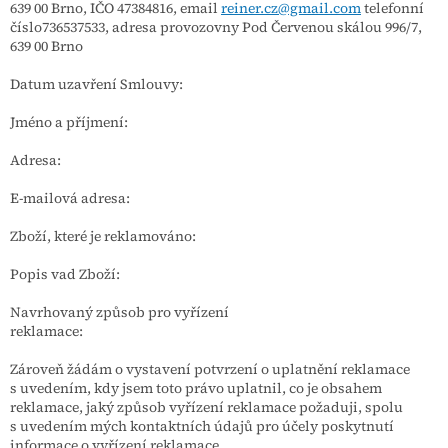
639 00 Brno, IČO 47384816, email
reiner.cz@gmail.com
telefonní
číslo736537533, adresa provozovny Pod Červenou skálou 996/7,
639 00 Brno
Datum uzavření Smlouvy:
Jméno a příjmení:
Adresa:
E-mailová adresa:
Zboží, které je reklamováno:
Popis vad Zboží:
Navrhovaný způsob pro vyřízení
reklamace:
Zároveň žádám o vystavení potvrzení o uplatnění reklamace
s uvedením, kdy jsem toto právo uplatnil, co je obsahem
reklamace, jaký způsob vyřízení reklamace požaduji, spolu
s uvedením mých kontaktních údajů pro účely poskytnutí
informace o vyřízení reklamace.