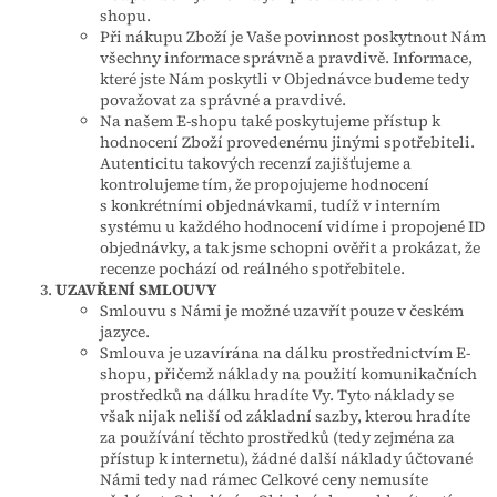
shopu.
Při nákupu Zboží je Vaše povinnost poskytnout Nám
všechny informace správně a pravdivě. Informace,
které jste Nám poskytli v Objednávce budeme tedy
považovat za správné a pravdivé.
Na našem E-shopu také poskytujeme přístup k
hodnocení Zboží provedenému jinými spotřebiteli.
Autenticitu takových recenzí zajišťujeme a
kontrolujeme tím, že propojujeme hodnocení
s konkrétními objednávkami, tudíž v interním
systému u každého hodnocení vidíme i propojené ID
objednávky, a tak jsme schopni ověřit a prokázat, že
recenze pochází od reálného spotřebitele.
UZAVŘENÍ SMLOUVY
Smlouvu s Námi je možné uzavřít pouze v českém
jazyce.
Smlouva je uzavírána na dálku prostřednictvím E-
shopu, přičemž náklady na použití komunikačních
prostředků na dálku hradíte Vy. Tyto náklady se
však nijak neliší od základní sazby, kterou hradíte
za používání těchto prostředků (tedy zejména za
přístup k internetu), žádné další náklady účtované
Námi tedy nad rámec Celkové ceny nemusíte