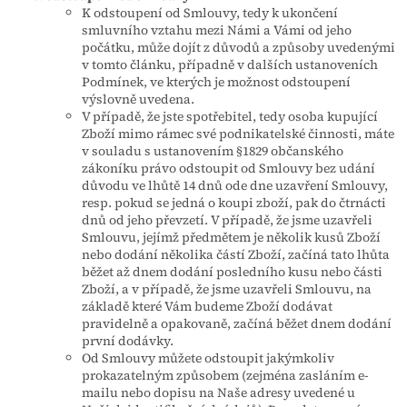
K odstoupení od Smlouvy, tedy k ukončení
smluvního vztahu mezi Námi a Vámi od jeho
počátku, může dojít z důvodů a způsoby uvedenými
v tomto článku, případně v dalších ustanoveních
Podmínek, ve kterých je možnost odstoupení
výslovně uvedena.
V případě, že jste spotřebitel, tedy osoba kupující
Zboží mimo rámec své podnikatelské činnosti, máte
v souladu s ustanovením §1829 občanského
zákoníku právo odstoupit od Smlouvy bez udání
důvodu ve lhůtě 14 dnů ode dne uzavření Smlouvy,
resp. pokud se jedná o koupi zboží, pak do čtrnácti
dnů od jeho převzetí. V případě, že jsme uzavřeli
Smlouvu, jejímž předmětem je několik kusů Zboží
nebo dodání několika částí Zboží, začíná tato lhůta
běžet až dnem dodání posledního kusu nebo části
Zboží, a v případě, že jsme uzavřeli Smlouvu, na
základě které Vám budeme Zboží dodávat
pravidelně a opakovaně, začíná běžet dnem dodání
první dodávky.
Od Smlouvy můžete odstoupit jakýmkoliv
prokazatelným způsobem (zejména zasláním e-
mailu nebo dopisu na Naše adresy uvedené u