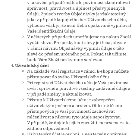
v takovém případě máte ale povinnost zkontrolovat
správnost, pravdivost a úplnost předvyplněných
údajů. Způsob tvorby Objednávky je však totožný,
jako v případě kupujícího bez Uživatelského účtu,
výhodou však je, že není třeba opakovaně vyplňovat
Vaše identifikační údaje.
V některých případech umožňujeme na nákup Zboží
využít slevu. Pro poskytnutí slevy je třeba, abyste
v rámci návrhu Objednávky vyplnili údaje o této
slevě do předem určeného pole. Pokud tak učiníte,
bude Vám Zboží poskytnuto se slevou.
Uživatelský účet
Na základě Vaší registrace v rámci E-shopu můžete
přistupovat do svého Uživatelského účtu.
Při registraci Uživatelského účtu je Vaše povinnost
uvést správně a pravdivě všechny zadávané údaje a
v případě změny je aktualizovat.
Přístup k Uživatelskému účtu je zabezpečen
uživatelským jménem a heslem. Ohledně těchto
přístupových je Vaší povinností zachovávat
mlčenlivost a nikomu tyto údaje neposkytovat.
V případě, že dojde k jejich zneužití, neneseme za to
žádnou odpovědnost.
Uživatelský účet je osobní, a nejste tedy oprávněni