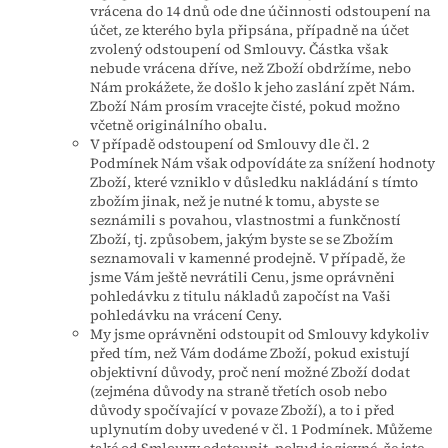
vrácena do 14 dnů ode dne účinnosti odstoupení na
účet, ze kterého byla připsána, případně na účet
zvolený odstoupení od Smlouvy. Částka však
nebude vrácena dříve, než Zboží obdržíme, nebo
Nám prokážete, že došlo k jeho zaslání zpět Nám.
Zboží Nám prosím vracejte čisté, pokud možno
včetně originálního obalu.
V případě odstoupení od Smlouvy dle čl. 2
Podmínek Nám však odpovídáte za snížení hodnoty
Zboží, které vzniklo v důsledku nakládání s tímto
zbožím jinak, než je nutné k tomu, abyste se
seznámili s povahou, vlastnostmi a funkčností
Zboží, tj. způsobem, jakým byste se se Zbožím
seznamovali v kamenné prodejně. V případě, že
jsme Vám ještě nevrátili Cenu, jsme oprávněni
pohledávku z titulu nákladů započíst na Vaši
pohledávku na vrácení Ceny.
My jsme oprávněni odstoupit od Smlouvy kdykoliv
před tím, než Vám dodáme Zboží, pokud existují
objektivní důvody, proč není možné Zboží dodat
(zejména důvody na straně třetích osob nebo
důvody spočívající v povaze Zboží), a to i před
uplynutím doby uvedené v čl. 1 Podmínek. Můžeme
také od Smlouvy odstoupit, pokud je zjevné, že jste