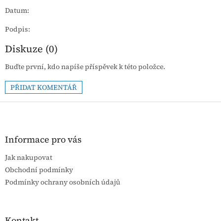
Datum:
Podpis:
Diskuze (0)
Buďte první, kdo napíše příspěvek k této položce.
PŘIDAT KOMENTÁŘ
Z
á
p
a
Informace pro vás
t
Jak nakupovat
í
Obchodní podmínky
Podmínky ochrany osobních údajů
Kontakt