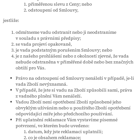
přiměřenou slevu z Ceny; nebo
odstoupení od Smlouvy,
jestliže:
odmítneme vadu odstranit nebo ji neodstraníme
v souladu s právními předpisy;
se vada projeví opakovaně,
je vada podstatným porušením Smlouvy; nebo
je z našeho prohlášení nebo z okolností zjevné, že vada
nebude odstraněna v přiměřené době nebo bez značných
obtíží pro Vás.
Právo na odstoupení od Smlouvy nenáleží v případě, je-li
vada Zboží nevýznamná.
V případě, že jste si vadu na Zboží způsobili sami, práva
z vadného plnění Vám nenáleží.
Vadou Zboží není opotřebení Zboží způsobené jeho
obvyklým užíváním nebo u použitého Zboží opotřebení
odpovídající míře jeho předchozího používání.
Při uplatnění reklamace Vám vystavíme písemné
potvrzení, ve kterém bude uvedeno:
datum, kdy jste reklamaci uplatnili;
co je obsahem reklamace;