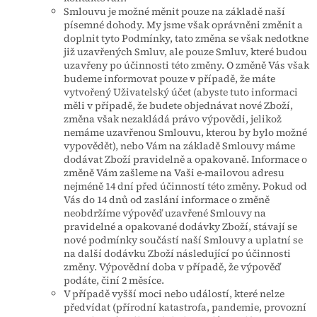
Smlouvu je možné měnit pouze na základě naší
písemné dohody. My jsme však oprávněni změnit a
doplnit tyto Podmínky, tato změna se však nedotkne
již uzavřených Smluv, ale pouze Smluv, které budou
uzavřeny po účinnosti této změny. O změně Vás však
budeme informovat pouze v případě, že máte
vytvořený Uživatelský účet (abyste tuto informaci
měli v případě, že budete objednávat nové Zboží,
změna však nezakládá právo výpovědi, jelikož
nemáme uzavřenou Smlouvu, kterou by bylo možné
vypovědět), nebo Vám na základě Smlouvy máme
dodávat Zboží pravidelně a opakovaně. Informace o
změně Vám zašleme na Vaši e-mailovou adresu
nejméně 14 dní před účinností této změny. Pokud od
Vás do 14 dnů od zaslání informace o změně
neobdržíme výpověď uzavřené Smlouvy na
pravidelné a opakované dodávky Zboží, stávají se
nové podmínky součástí naší Smlouvy a uplatní se
na další dodávku Zboží následující po účinnosti
změny. Výpovědní doba v případě, že výpověď
podáte, činí 2 měsíce.
V případě vyšší moci nebo událostí, které nelze
předvídat (přírodní katastrofa, pandemie, provozní