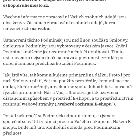
eshop.druhemesto.cz.
Všechny informace o zpracování Vašich osobních údajů jsou
obsaženy v Zásadách zpracování osobních údajů, která
naleznete zde
na webu.
Ustanovení těchto Podmínek jsou nedílnou součástí Smlouvy.
Smlouva a Podmínky jsou vyhotoveny v českém jazyce. Znění
Podmínek můžeme jednostranně měnit či doplňovat. Tímto
ustanovením nejsou dotčena práva a povinnosti vzniklá po
dobu účinnosti předchozího znění Podmínek.
Jak jistě víte, tak komunikujeme primárně na dálku. Proto i pro
naši Smlouvu platí, že jsou použity prostředky komunikace na
dálku, které umožňují, abychom se spolu dohodli bez současné
fyzické přítomnosti Nás a Vás, a Smlouva je tak uzavřena
distančním způsobem v prostředí E-shopu, a to prostřednictvím
rozhraní webové stránky („
webové rozhraní E-shopu
“).
Pokud některá část Podmínek odporuje tomu, co jsme si
společně schválili v rámci procesu Vašeho nákupu na Našem E-
shopu, bude mít tato konkrétní dohoda před Podmínkami
přednost.