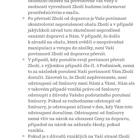
osobního odběru na provozovně Vás vždy o
možnosti vyzvednutí Zboží budeme informovat
prostřednictvím e-mailu.
Po převzetí Zboží od dopravce je Vaše povinnost
zkontrolovat neporušenost obalu Zboží a v případě
jakýchkoli závad tuto skutečnost neprodleně
oznámit dopravci a Nám. V případě, že došlo
k závadě na obalu, která svědčí o neoprávněné
manipulaci a vstupu do zásilky, není Vaší
povinností Zboží od dopravce převzít.
V případě, kdy porušíte svoji povinnost převzít
Zboží, s výjimkou případů dle čl. 4 Podmínek, nemá
to za následek porušení Naší povinnosti Vám Zboží
doručit. Zároveň to, že Zboží nepřevezmete, není
odstoupení od Smlouvy mezi Námi a Vámi. Nám ale
v takovém případě vzniká právo od Smlouvy
odstoupit z důvodu Vašeho podstatného porušení
Smlouvy. Pokud se rozhodneme odstoupit od
Smlouvy, je odstoupení účinné v den, kdy Vám toto
odstoupení doručíme. Odstoupení od Smlouvy
nemá vliv na nárok na uhrazení Ceny za dopravu,
případně na nárok na náhradu škody, pokud
vznikla.
Pokud je z důvodů vzniklých na Vaší straně Zboží