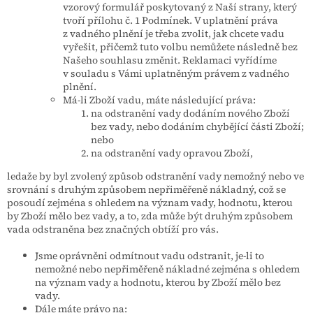
vzorový formulář poskytovaný z Naší strany, který
tvoří přílohu č. 1 Podmínek. V uplatnění práva
z vadného plnění je třeba zvolit, jak chcete vadu
vyřešit, přičemž tuto volbu nemůžete následně bez
Našeho souhlasu změnit. Reklamaci vyřídíme
v souladu s Vámi uplatněným právem z vadného
plnění.
Má-li Zboží vadu, máte následující práva:
na odstranění vady dodáním nového Zboží
bez vady, nebo dodáním chybějící části Zboží;
nebo
na odstranění vady opravou Zboží,
ledaže by byl zvolený způsob odstranění vady nemožný nebo ve
srovnání s druhým způsobem nepřiměřeně nákladný, což se
posoudí zejména s ohledem na význam vady, hodnotu, kterou
by Zboží mělo bez vady, a to, zda může být druhým způsobem
vada odstraněna bez značných obtíží pro vás.
Jsme oprávněni odmítnout vadu odstranit, je-li to
nemožné nebo nepřiměřeně nákladné zejména s ohledem
na význam vady a hodnotu, kterou by Zboží mělo bez
vady.
Dále máte právo na: