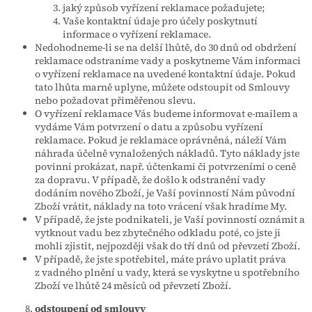
jaký způsob vyřízení reklamace požadujete;
Vaše kontaktní údaje pro účely poskytnutí
informace o vyřízení reklamace.
Nedohodneme-li se na delší lhůtě, do 30 dnů od obdržení
reklamace odstraníme vady a poskytneme Vám informaci
o vyřízení reklamace na uvedené kontaktní údaje. Pokud
tato lhůta marně uplyne, můžete odstoupit od Smlouvy
nebo požadovat přiměřenou slevu.
O vyřízení reklamace Vás budeme informovat e-mailem a
vydáme Vám potvrzení o datu a způsobu vyřízení
reklamace. Pokud je reklamace oprávněná, náleží Vám
náhrada účelně vynaložených nákladů. Tyto náklady jste
povinni prokázat, např. účtenkami či potvrzeními o ceně
za dopravu. V případě, že došlo k odstranění vady
dodáním nového Zboží, je Vaší povinností Nám původní
Zboží vrátit, náklady na toto vrácení však hradíme My.
V případě, že jste podnikateli, je Vaší povinností oznámit a
vytknout vadu bez zbytečného odkladu poté, co jste ji
mohli zjistit, nejpozději však do tří dnů od převzetí Zboží.
V případě, že jste spotřebitel, máte právo uplatit práva
z vadného plnění u vady, která se vyskytne u spotřebního
Zboží ve lhůtě 24 měsíců od převzetí Zboží.
odstoupení od smlouvy