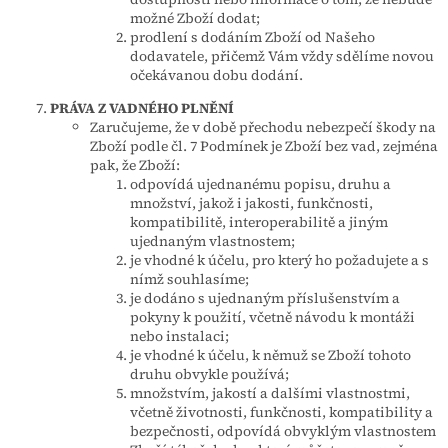
možné Zboží dodat;
prodlení s dodáním Zboží od Našeho
dodavatele, přičemž Vám vždy sdělíme novou
očekávanou dobu dodání.
PRÁVA Z VADNÉHO PLNĚNÍ
Zaručujeme, že v době přechodu nebezpečí škody na
Zboží podle čl. 7 Podmínek je Zboží bez vad, zejména
pak, že Zboží:
odpovídá ujednanému popisu, druhu a
množství, jakož i jakosti, funkčnosti,
kompatibilitě, interoperabilitě a jiným
ujednaným vlastnostem;
je vhodné k účelu, pro který ho požadujete a s
nímž souhlasíme;
je dodáno s ujednaným příslušenstvím a
pokyny k použití, včetně návodu k montáži
nebo instalaci;
je vhodné k účelu, k němuž se Zboží tohoto
druhu obvykle používá;
množstvím, jakostí a dalšími vlastnostmi,
včetně životnosti, funkčnosti, kompatibility a
bezpečnosti, odpovídá obvyklým vlastnostem