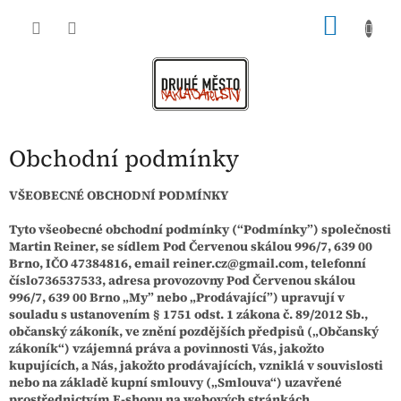
Přejít
NÁKU
na
obsah
KOŠÍK
Obchodní podmínky
VŠEOBECNÉ OBCHODNÍ PODMÍNKY
Tyto všeobecné obchodní podmínky (“Podmínky”) společnosti
Martin Reiner, se sídlem Pod Červenou skálou 996/7, 639 00
Brno, IČO 47384816, email reiner.cz@gmail.com, telefonní
číslo736537533, adresa provozovny Pod Červenou skálou
996/7, 639 00 Brno „My” nebo „Prodávající”) upravují v
souladu s ustanovením § 1751 odst. 1 zákona č. 89/2012 Sb.,
občanský zákoník, ve znění pozdějších předpisů („Občanský
zákoník“) vzájemná práva a povinnosti Vás, jakožto
kupujících, a Nás, jakožto prodávajících, vzniklá v souvislosti
nebo na základě kupní smlouvy („Smlouva“) uzavřené
prostřednictvím E-shopu na webových stránkách