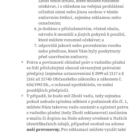
Zboží téhož druhu, které můžete rozumně
očekávat, i s ohledem na veřejná prohlášení
učiněná námi nebo jinou osobou v témže
smluvním řetězci, zejména reklamou nebo
označením;
je dodáno s příslušenstvím, včetně obalu,
návodu k montáži a jiných pokynů k použití,
které můžete rozumně očekávat; a
odpovídá jakostí nebo provedením vzorku
nebo předloze, které Vám byly poskytnuty
před uzavřením smlouvy.
Práva a povinnosti ohledně práv z vadného plnění
se řídí příslušnými obecně závaznými právními
předpisy (zejména ustanoveními § 2099 až 2117 a §
2161 až 2174b Občanského zákoníku a zákonem č.
634/1992 Sb., o ochraně spotřebitele, ve znění
pozdějších předpisů).
V případě, že bude mít Zboží vadu, tedy zejména
pokud nebude splněna některá z podmínek dle čl. 1,
můžete Nám takovou vadu oznámit a uplatnit práva
z vadného plnění (tedy Zboží reklamovat) zasláním
e-mailu či dopisu na Naše adresy uvedené u Našich
identifikačních údajů, případně osobně na adrese
naší provozovny.
Pro reklamaci můžete využít také