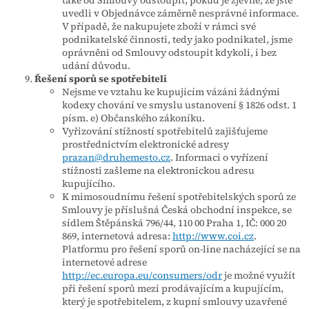
uvedli v Objednávce záměrně nesprávné informace.
V případě, že nakupujete zboží v rámci své
podnikatelské činnosti, tedy jako podnikatel, jsme
oprávněni od Smlouvy odstoupit kdykoli, i bez
udání důvodu.
Řešení sporů se spotřebiteli
Nejsme ve vztahu ke kupujícím vázáni žádnými
kodexy chování ve smyslu ustanovení § 1826 odst. 1
písm. e) Občanského zákoníku.
Vyřizování stížností spotřebitelů zajišťujeme
prostřednictvím elektronické adresy
prazan@druhemesto.cz
. Informaci o vyřízení
stížnosti zašleme na elektronickou adresu
kupujícího.
K mimosoudnímu řešení spotřebitelských sporů ze
Smlouvy je příslušná Česká obchodní inspekce, se
sídlem Štěpánská 796/44, 110 00 Praha 1, IČ: 000 20
869, internetová adresa:
http://www.coi.cz
.
Platformu pro řešení sporů on-line nacházející se na
internetové adrese
http://ec.europa.eu/consumers/odr
je možné využít
při řešení sporů mezi prodávajícím a kupujícím,
který je spotřebitelem, z kupní smlouvy uzavřené