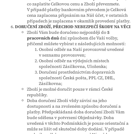
co zaplatíte Celkovou cenu a Zboží převezmete.
V případě platby bankovním převodem je Celková
cena zaplacena připsáním na Náš účet, v ostatních
případech je zaplacena v okamžik provedení platby.
DORUČENÍ ZBOŽÍ, PŘECHOD NEBEZPEČÍ ŠKODY NA VĚCI
Zboží Vám bude doručeno nejpozději do
5
pracovních dnů
dní způsobem dle Vaší volby,
přičemž můžete vybírat z následujících možností:
Osobní odběr na Naší provozovně uvedené
v seznamu provozoven;
Osobní odběr na výdejních místech
společnosti Zásilkovna, Uloženka;
Doručení prostřednictvím dopravních
společností Česká pošta, PPL CZ, DHL,
Zásilkovna;
Zboží je možné doručit pouze v rámci České
republiky.
Doba doručení Zboží vždy závisí na jeho
dostupnosti a na zvoleném způsobu doručení a
platby. Předpokládaná doba doručení Zboží Vám
bude sdělena v potvrzení Objednávky. Doba
uvedená v těchto Podmínkách je pouze orientační a
může se lišit od skutečné doby dodání. V případě