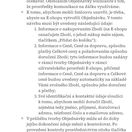
očekávat. Odesláním Objednávky souhlasíte s tím,
že prostředky komunikace na dálku využíváme.
K tomu, abychom mohli Smlouvu uzavřít, je třeba,
abyste na E-shopu vytvořili Objednávku. V tomto
návrhu musí být uvedeny následující údaje:
Informace o nakupovaném Zboží (na E-shopu
označujete Zboží, o jehož nákup máte zájem,
tlačítkem „Přidat do košíku“);
Informace o Ceně, Ceně za dopravu, způsobu
platby Celkové ceny a požadovaném způsobu
doručení Zboží; tyto informace budou zadány
v rámci tvorby Objednávky v rámci
uživatelského prostředí E-shopu, přičemž
informace o Ceně, Ceně za dopravu a Celkové
ceně budou uvedeny automaticky na základě
Vámi zvolného Zboží, způsobu jeho doručení
a platby;
Své identifikační a kontaktní údaje sloužící
k tomu, abychom mohli doručit Zboží,
zejména tedy jméno, příjmení, doručovací
adresu, telefonní číslo a e-mailovou adresu.
V průběhu tvorby Objednávky může až do doby
jejího dokončení údaje měnit a kontrolovat. Po
provedení kontroly prostřednictvím stisku tlačítka