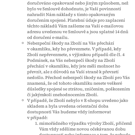
doručováno opakovaně nebo jiným způsobem, než
bylo ve Smlouvě dohodnuto, je Vaší povinností
nahradit Nám náklady s tímto opakovaným
doručením spojené. Platební údaje pro zaplacení
těchto nákladů Vám zašleme na Vaši e-mailovou
adresu uvedenou ve Smlouvě a jsou splatné 14 dnů
od doručení e-mailu.
Nebezpeční škody na Zboží na Vás přechází
v okamžiku, kdy ho převezmete. V případě, kdy
Zboží nepřevezmete, s výjimkou případů dle čl. 4
Podmínek, na Vás nebezpečí škody na Zboží
přechází v okamžiku, kdy jste měli možnost ho
převzít, ale z důvodů na Vaší straně k převzetí
nedošlo. Přechod nebezpečí škody na Zboží pro Vás
znamená, že od tohoto okamžiku nesete veškeré
důsledky spojené se ztrátou, zničením, poškozením
či jakýmkoli znehodnocením Zboží.
V případě, že Zboží nebylo v E-shopu uvedeno jako
skladem a byla uvedena orientační doba
dostupnosti Vás budeme vždy informovat
v případě:
mimořádného výpadku výroby Zboží, přičemž
Vám vždy sdělíme novou očekávanou dobu
dostupnosti nebo informace o tom, že nebude