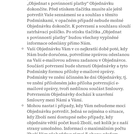
„Objednat s povinností platby“ Objednávku
dokončíte. Před stiskem tlačítka musíte ale ještě
potvrdit Vaše seznámení se a souhlas s těmito
Podmínkami, v opačném případě nebude možné
Objednávku dokončit. K potvrzení a souhlasu slouží
zatrhávací políčko. Po stisku tlačítka „Objednat
s povinností platby“ budou všechny vyplněné
informace odeslány přímo Nám.
Vaši Objednávku Vám v co nejkratší době poté, kdy
Nám bude doručena, potvrdíme zprávou odeslanou
na Vaši e-mailovou adresu zadanou v Objednávce.
Součástí potvrzení bude shrnutí Objednávky a tyto
Podmínky formou přílohy e-mailové zprávy.
Podmínky ve znění účinném ke dni Objednávky, tj.
ve znění přiloženém jako příloha potvrzující e-
mailové zprávy, tvoří nedílnou součást Smlouvy.
Potvrzením Objednávky dochází k uzavření
Smlouvy mezi Námi a Vámi.
Mohou nastat i případy, kdy Vám nebudeme moci
Objednávku potvrdit. Jedná se zejména o situace,
kdy Zboží není dostupné nebo případy, kdy
objednáte větší počet kusů Zboží, než kolik je z naší
strany umožněno. Informaci o maximálním počtu
Zboží Vám však vždy v rámci E-shopu předem