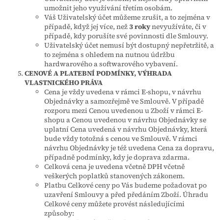
umožnit jeho využívání třetím osobám.
Váš Uživatelský účet můžeme zrušit, a to zejména v
případě, když jej více, než
3 roky
nevyužíváte, či v
případě, kdy porušíte své povinnosti dle Smlouvy.
Uživatelský účet nemusí být dostupný nepřetržitě, a
to zejména s ohledem na nutnou údržbu
hardwarového a softwarového vybavení.
CENOVÉ A PLATEBNÍ PODMÍNKY, VÝHRADA
VLASTNICKÉHO PRÁVA
Cena je vždy uvedena v rámci E-shopu, v návrhu
Objednávky a samozřejmě ve Smlouvě. V případě
rozporu mezi Cenou uvedenou u Zboží v rámci E-
shopu a Cenou uvedenou v návrhu Objednávky se
uplatní Cena uvedená v návrhu Objednávky, která
bude vždy totožná s cenou ve Smlouvě. V rámci
návrhu Objednávky je též uvedena Cena za dopravu,
případně podmínky, kdy je doprava zdarma.
Celková cena je uvedena včetně DPH včetně
veškerých poplatků stanovených zákonem.
Platbu Celkové ceny po Vás budeme požadovat po
uzavření Smlouvy a před předáním Zboží. Úhradu
Celkové ceny můžete provést následujícími
způsoby: