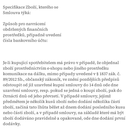
Specifikace Zboží, kterého se
Smlouva týká:
Způsob pro navrácení
obdržených finančních
prostředků, případně uvedení
čísla bankovního účtu:
Je-li kupující spotřebitelem má právo v případě, že objednal
zboží prostřednictvím e-shopu nebo jiného prostředku
komunikace na dálku, mimo případy uvedené v § 1837 zák. č.
89/2012 Sb., občanský zákoník, ve znění pozdějších předpisů
odstoupit od již uzavřené kupní smlouvy do 14 dnů ode dne
uzavření smlouvy, resp. pokud se jedná o koupi zboží, pak do
čtrnácti dnů od jeho převzetí. V případě smlouvy, jejímž
předmětem je několik kusů zboží nebo dodání několika částí
zboží, začíná tato lhůta běžet až dnem dodání posledního kusu
nebo části zboží, a v případě smlouvy, na základě které má být
zboží dodáváno pravidelně a opakovaně, ode dne dodání první
dodávky.