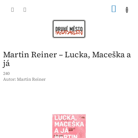
Přejít
NÁKU
na
obsah
KOŠÍK
Martin Reiner – Lucka, Maceška a
já
240
Autor:
Martin Reiner