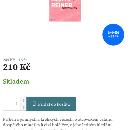
249 Kč
–15 %
249 Kč
–15 %
210 Kč
Měrná
Skladem
cena:
Přidat do košíku
Příběh o jemných a křehkých věcech: o otcovském vztahu
dospělého mladíka k cizí holčičce, o jeho letitém hledání