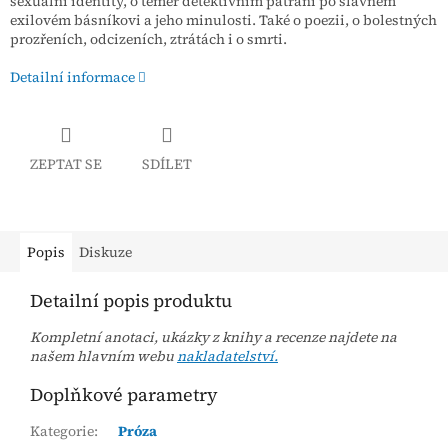
sexuální identity, o téměř detektivním pátrání po slavném
exilovém básníkovi a jeho minulosti. Také o poezii, o bolestných
prozřeních, odcizeních, ztrátách i o smrti.
Detailní informace
ZEPTAT SE
SDÍLET
Popis
Diskuze
Detailní popis produktu
Kompletní anotaci, ukázky z knihy a recenze najdete na
našem hlavním webu
nakladatelství.
Doplňkové parametry
Kategorie
:
Próza