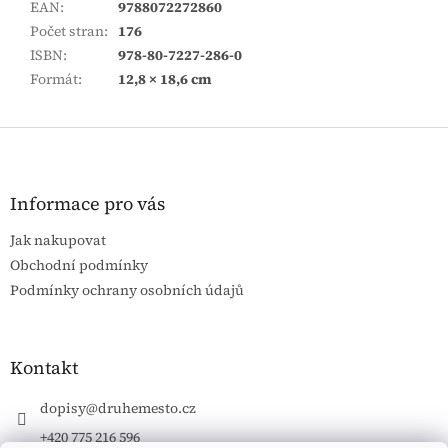
EAN
:
9788072272860
Počet stran
:
176
ISBN
:
978-80-7227-286-0
Formát
:
12,8 × 18,6 cm
Z
á
p
a
Informace pro vás
t
Jak nakupovat
í
Obchodní podmínky
Podmínky ochrany osobních údajů
Kontakt
dopisy
@
druhemesto.cz
+420 775 216 596