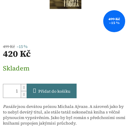
499 Kč
–15 %
499 Kč
–15 %
420 Kč
Měrná
Skladem
cena:
Přidat do košíku
Pasáže
jsou devátou prózou Michala Ajvaze. A zároveň jako by
to nebyl devátý titul, ale stále tatáž nekonečná kniha s věčně
plynoucím vyprávěním. Jako by byl román s předchozími osmi
knihami propojen jakýmisi průchody.