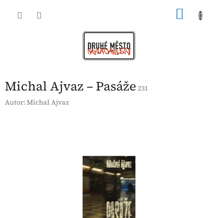
Přejít
NÁKU
na
obsah
KOŠÍK
Michal Ajvaz – Pasáže
231
Autor:
Michal Ajvaz