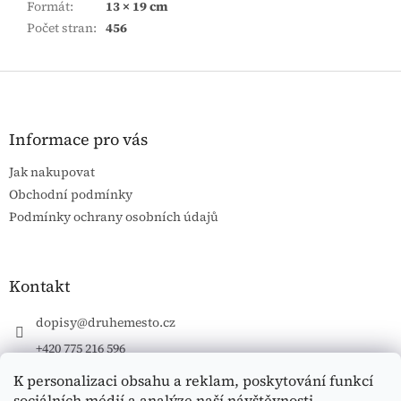
Formát
:
13 × 19 cm
Počet stran
:
456
Z
á
p
a
Informace pro vás
t
Jak nakupovat
í
Obchodní podmínky
Podmínky ochrany osobních údajů
Kontakt
dopisy
@
druhemesto.cz
+420 775 216 596
K personalizaci obsahu a reklam, poskytování funkcí
sociálních médií a analýze naší návštěvnosti