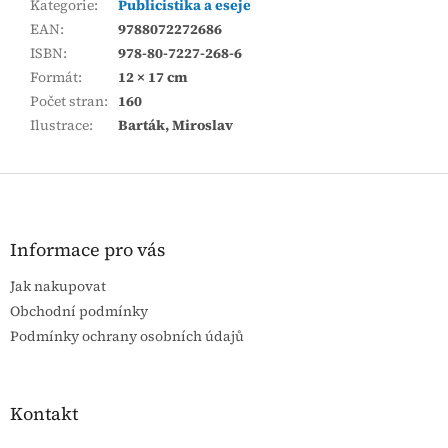
Kategorie
:
Publicistika a eseje
EAN
:
9788072272686
ISBN
:
978-80-7227-268-6
Formát
:
12 × 17 cm
Počet stran
:
160
Ilustrace
:
Barták, Miroslav
Z
á
p
a
Informace pro vás
t
Jak nakupovat
í
Obchodní podmínky
Podmínky ochrany osobních údajů
Kontakt