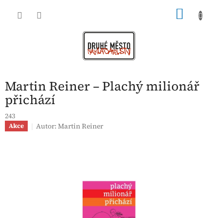
Přejít
NÁKU
na
obsah
KOŠÍK
Martin Reiner – Plachý milionář
přichází
243
Autor:
Martin Reiner
Akce