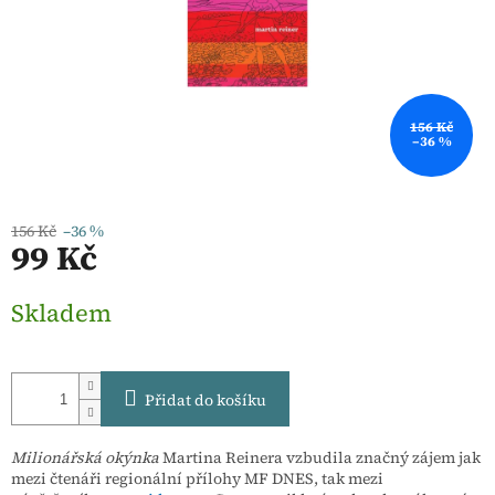
156 Kč
–36 %
156 Kč
–36 %
99 Kč
Měrná
Skladem
cena:
Přidat do košíku
Milionářská okýnka
Martina Reinera vzbudila značný zájem jak
mezi čtenáři regionální přílohy MF DNES, tak mezi