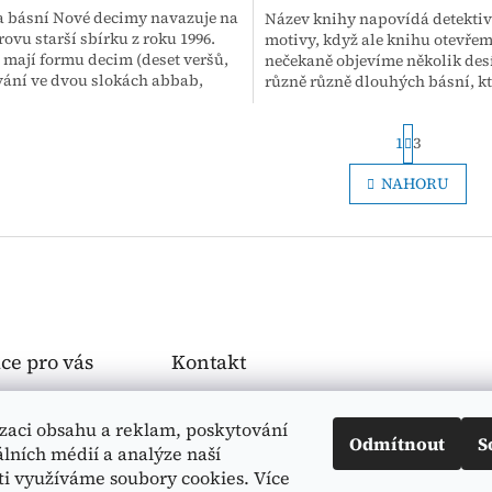
a básní Nové decimy navazuje na
Název knihy napovídá detektiv
ovu starší sbírku z roku 1996.
motivy, když ale knihu otevřem
 mají formu decim (deset veršů,
nečekaně objevíme několik des
ání ve dvou slokách abbab,
různě různě dlouhých básní, kt
, k některým z...
samy o sobě jsou o něčem...
S
1
3
t
r
O
NAHORU
á
v
n
l
k
á
o
d
v
a
á
c
n
í
í
p
r
ce pro vás
Kontakt
v
k
ovat
dopisy
@
druhemesto.c
y
z
izaci obsahu a reklam, poskytování
 podmínky
v
Odmítnout
S
álních médií a analýze naší
 ochrany
+420 775 216 596
ý
ti využíváme soubory cookies. Více
údajů
p