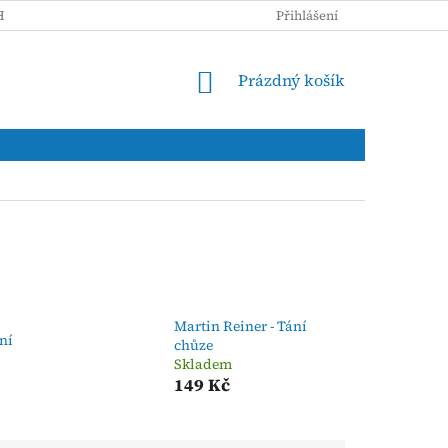
HRANY OSOBNÍCH ÚDAJŮ
Přihlášení
NÁKUPNÍ
Prázdný košík
KOŠÍK
Martin Reiner - Tání
ní
chůze
Skladem
149 Kč