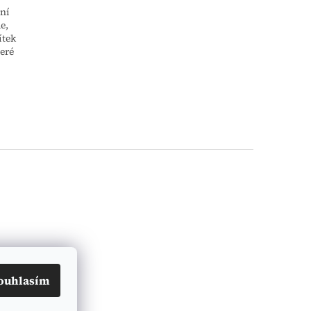
ní
e,
ítek
eré
ouhlasím