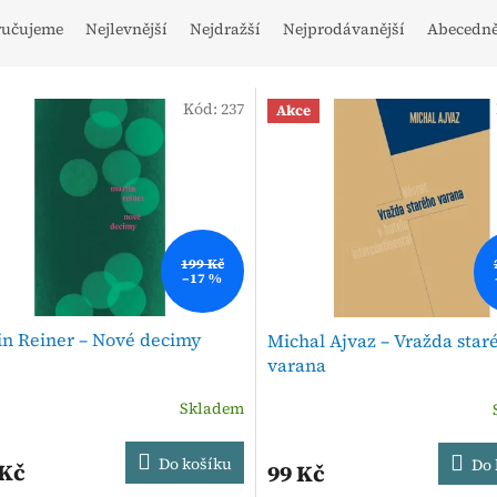
ručujeme
Nejlevnější
Nejdražší
Nejprodávanější
Abecedn
Kód:
237
Akce
199 Kč
–17 %
in Reiner – Nové decimy
Michal Ajvaz – Vražda star
varana
Skladem
Do košíku
Do 
 Kč
99 Kč