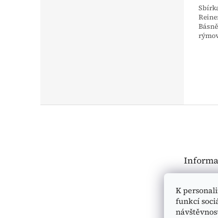
Sbírk
Reiner
Básně
rýmov
ccddc)
Z
á
p
a
t
Informa
í
Jak nakup
K personal
Obchodní
funkcí soci
Podmínky
návštěvnos
osobních 