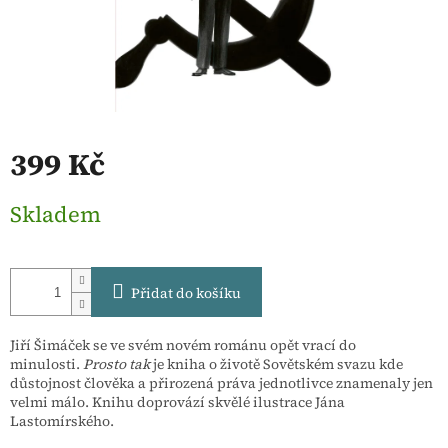
399 Kč
Měrná
Skladem
cena:
Přidat do košíku
Jiří Šimáček se ve svém novém románu opět vrací do
minulosti.
Prosto tak
je kniha o životě Sovětském svazu kde
důstojnost člověka a přirozená práva jednotlivce znamenaly jen
velmi málo. Knihu doprovází skvělé ilustrace Jána
Lastomírského.