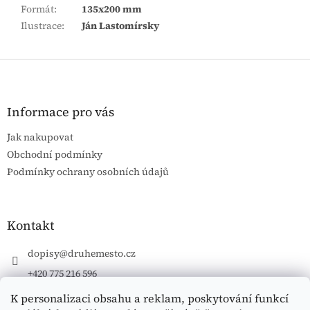
Formát
:
135x200 mm
Ilustrace
:
Ján Lastomírsky
Z
á
p
a
Informace pro vás
t
Jak nakupovat
í
Obchodní podmínky
Podmínky ochrany osobních údajů
Kontakt
dopisy
@
druhemesto.cz
+420 775 216 596
K personalizaci obsahu a reklam, poskytování funkcí