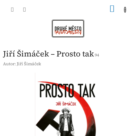
Přejít
NÁKU
na
obsah
KOŠÍK
Jiří Šimáček – Prosto tak
94
Autor:
Jiří Šimáček