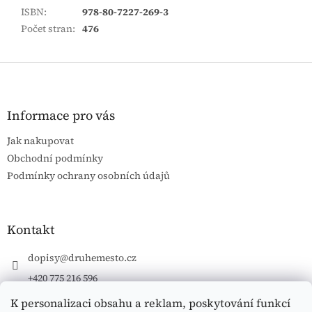
ISBN
:
978-80-7227-269-3
Počet stran
:
476
Z
á
p
a
Informace pro vás
t
Jak nakupovat
í
Obchodní podmínky
Podmínky ochrany osobních údajů
Kontakt
dopisy
@
druhemesto.cz
+420 775 216 596
K personalizaci obsahu a reklam, poskytování funkcí