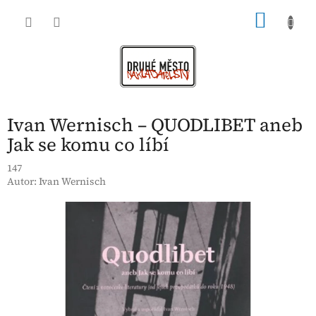
Přejít
NÁKU
na
obsah
KOŠÍK
Ivan Wernisch – QUODLIBET aneb
Jak se komu co líbí
147
Autor:
Ivan Wernisch