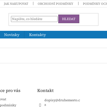
JAK NAKUPOVAT
OBCHODNÍ PODMÍNKY
PODMÍNKY OC
HLEDAT
Novinky
Kontakty
ce pro vás
Kontakt
ovat
dopisy
@
druhemesto.c
z
 podmínky