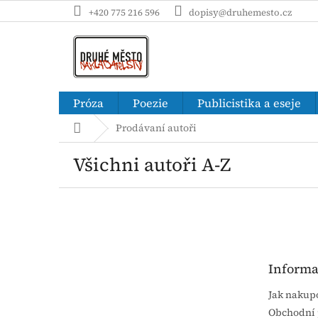
Přejít
+420 775 216 596
dopisy@druhemesto.cz
na
obsah
Próza
Poezie
Publicistika a eseje
Domů
Prodávaní autoři
Všichni autoři A-Z
Z
á
p
a
t
Informa
í
Jak nakup
Obchodní