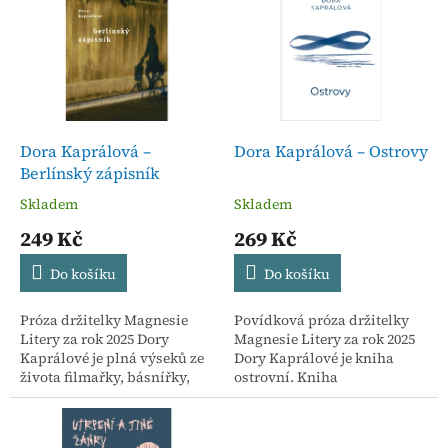
r
p
o
i
d
s
u
p
k
r
t
o
ů
d
Dora Kaprálová –
Dora Kaprálová – Ostrovy
u
Berlínský zápisník
k
Skladem
Skladem
t
249 Kč
269 Kč
ů
Do košíku
Do košíku
Próza držitelky Magnesie
Povídková próza držitelky
Litery za rok 2025 Dory
Magnesie Litery za rok 2025
Kaprálové je plná výseků ze
Dory Kaprálové je kniha
života filmařky, básnířky,
ostrovní. Kniha
cestovatelky, matky a citlivé
plná protikladů, jejichž
pozorovatelky. Kniha je
průsečíkem není žádný
psaná ve formě...
nezaujatý střed, žádné