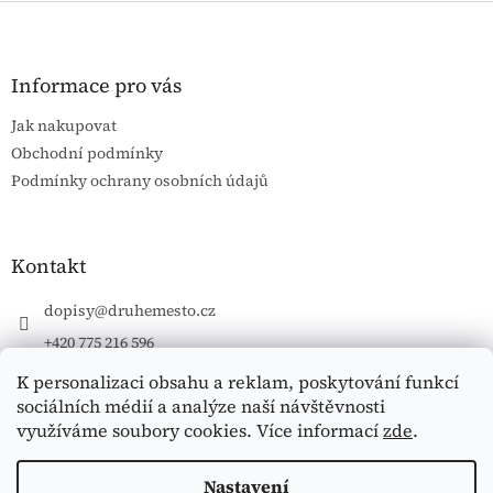
l
Z
á
á
d
p
a
a
Informace pro vás
c
t
í
Jak nakupovat
í
p
Obchodní podmínky
r
v
Podmínky ochrany osobních údajů
k
y
v
ý
Kontakt
p
i
dopisy
@
druhemesto.cz
s
u
+420 775 216 596
K personalizaci obsahu a reklam, poskytování funkcí
sociálních médií a analýze naší návštěvnosti
využíváme soubory cookies. Více informací
zde
.
Vytvořil Shoptet
Nastavení