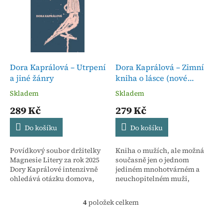
mystické...
Dora Kaprálová – Utrpení
Dora Kaprálová – Zimní
a jiné žánry
kniha o lásce (nové
vydání)
Skladem
Skladem
289 Kč
279 Kč
Do košíku
Do košíku
Povídkový soubor držitelky
Kniha o mužích, ale možná
Magnesie Litery za rok 2025
současně jen o jednom
Dory Kaprálové intenzivně
jediném mnohotvárném a
ohledává otázku domova,
neuchopitelném muži,
vlastního exilu, dostává se
protože o lásce. To je nové
i k úvahám o životě či...
vydání prózy Dory
4
položek celkem
O
Kaprálové držitelky
v
Magnesie...