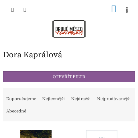
Přejít
NÁKU
na
obsah
KOŠÍK
Dora Kaprálová
OTEVŘÍT FILTR
Ř
a
Doporučujeme
Nejlevnější
Nejdražší
Nejprodávanější
z
e
Abecedně
n
í
V
p
ý